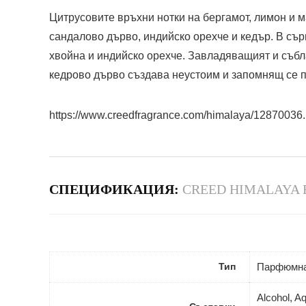
Цитрусовите връхни нотки на бергамот, лимон и 
сандалово дърво, индийско орехче и кедър. В сърц
хвойна и индийско орехче. Завладяващият и събл
кедрово дърво създава неустоим и запомнящ се п
https://www.creedfragrance.com/himalaya/12870036.
СПЕЦИФИКАЦИЯ:
CREED HIMALAYA 
Тип
Парфюмна
Alcohol, 