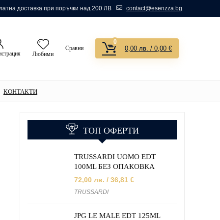
атна доставка при поръчки над 200 ЛВ
contact@esenzza.bg
0
Сравни
0,00
лв.
/ 0,00 €
истрация
Любими
КОНТАКТИ
ТОП ОФЕРТИ
TRUSSARDI UOMO EDT
100ML БЕЗ ОПАКОВКА
72,00
лв.
/ 36,81 €
TRUSSARDI
JPG LE MALE EDT 125ML