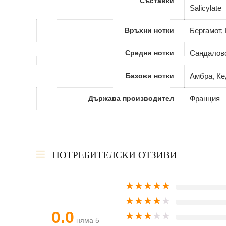
Съставки
Salicylate
Връхни нотки
Бергамот,
Средни нотки
Сандалов
Базови нотки
Амбра, Ке
Държава производител
Франция
ПОТРЕБИТЕЛСКИ ОТЗИВИ
★
★
★
★
★
★
★
★
★
★
0.0
★
★
★
★
★
няма 5