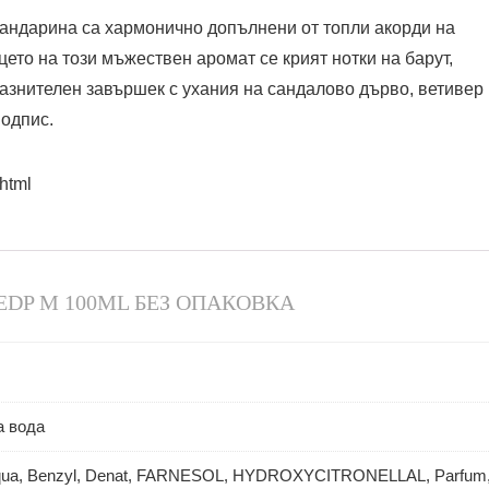
мандарина са хармонично допълнени от топли акорди на
ето на този мъжествен аромат се крият нотки на барут,
азнителен завършек с ухания на сандалово дърво, ветивер 
одпис.
html
EDP M 100ML БЕЗ ОПАКОВКА
 вода
Aqua, Benzyl, Denat, FARNESOL, HYDROXYCITRONELLAL, Parfum