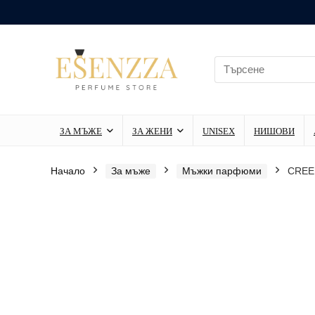
ЗА МЪЖЕ
ЗА ЖЕНИ
UNISEX
НИШОВИ
Начало
За мъже
Мъжки парфюми
CREED