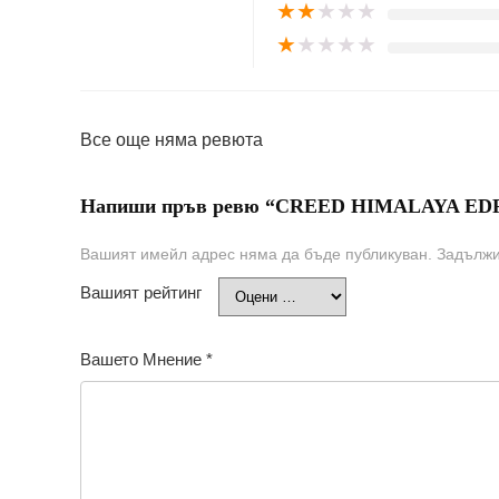
★
★
★
★
★
★
★
★
★
★
Все още няма ревюта
Напиши пръв ревю “CREED HIMALAYA EDP 
Вашият имейл адрес няма да бъде публикуван.
Задължи
Вашият рейтинг
Вашето Мнение
*