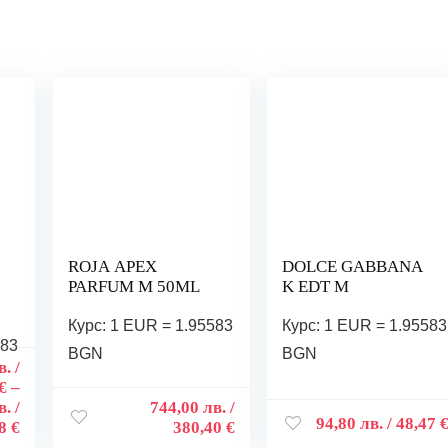
ROJA APEX
DOLCE GABBANA
PARFUM M 50ML
K EDT M
Курс: 1 EUR = 1.95583
Курс: 1 EUR = 1.95583
583
BGN
BGN
в.
/
 €
–
в.
/
744,00
лв.
/
94,80
лв.
/ 48,47 
8 €
380,40 €