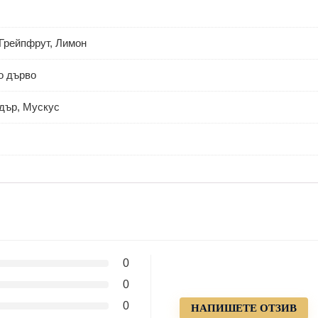
 Грейпфрут, Лимон
о дърво
дър, Мускус
0
0
0
НАПИШЕТЕ ОТЗИВ