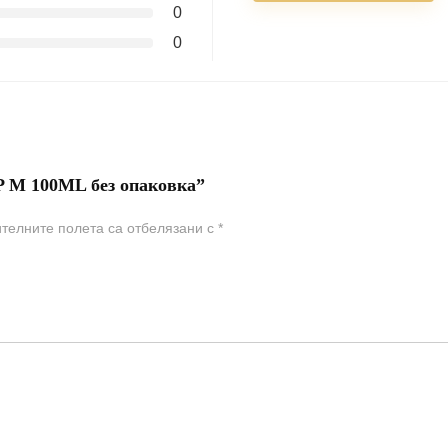
0
0
M 100ML без опаковка”
телните полета са отбелязани с
*