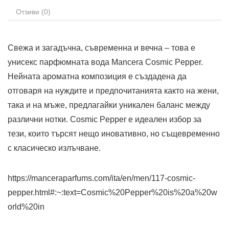
Отзиви (0)
Свежа и загадъчна, съвременна и вечна – това е
унисекс парфюмната вода Mancera Cosmic Pepper.
Нейната ароматна композиция е създадена да
отговаря на нуждите и предпочитанията както на жени,
така и на мъже, предлагайки уникален баланс между
различни нотки. Cosmic Pepper е идеален избор за
тези, които търсят нещо иновативно, но същевременно
с класическо излъчване.
https://manceraparfums.com/ita/en/men/117-cosmic-
pepper.html#:~:text=Cosmic%20Pepper%20is%20a%20w
orld%20in