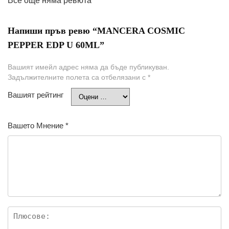
Все още няма ревюта
Напиши пръв ревю “MANCERA COSMIC
PEPPER EDP U 60ML”
Вашият имейл адрес няма да бъде публикуван.
Задължителните полета са отбелязани с
*
Вашият рейтинг
Вашето Мнение
*