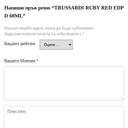
Напиши пръв ревю “TRUSSARDI RUBY RED EDP
D 60ML”
Вашият имейл адрес няма да бъде публикуван.
Задължителните полета са отбелязани с
*
Вашият рейтинг
Вашето Мнение
*