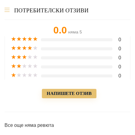
ПОТРЕБИТЕЛСКИ ОТЗИВИ
0.0
няма 5
★
★
★
★
★
0
★
★
★
★
★
0
★
★
★
★
★
0
★
★
★
★
★
0
★
★
★
★
★
0
НАПИШЕТЕ ОТЗИВ
Все още няма ревюта