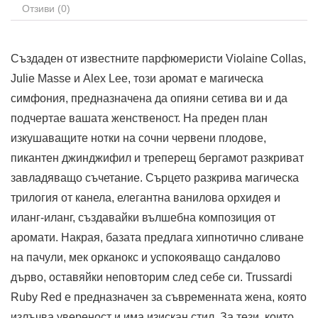
Отзиви (0)
Създаден от известните парфюмеристи Violaine Collas,
Julie Masse и Alex Lee, този аромат е магическа
симфония, предназначена да опияни сетива ви и да
подчертае вашата женственост. На преден план
изкушаващите нотки на сочни червени плодове,
пикантен джинджифил и треперещ бергамот разкриват
завладяващо съчетание. Сърцето разкрива магическа
трилогия от канела, елегантна ванилова орхидея и
иланг-иланг, създавайки вълшебна композиция от
аромати. Накрая, базата предлага хипнотично сливане
на пачули, мек орканокс и успокояващо сандалово
дърво, оставяйки неповторим след себе си. Trussardi
Ruby Red е предназначен за съвременната жена, която
излъчва увереност и има изискан стил. За тези, които