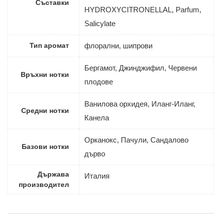
Съставки
HYDROXYCITRONELLAL, Parfum,
Salicylate
Тип аромат
флорални, шипрови
Бергамот, Джинджифил, Червени
Връхни нотки
плодове
Ванилова орхидея, Иланг-Иланг,
Средни нотки
Канела
Орканокс, Пачули, Сандалово
Базови нотки
дърво
Държава
Италия
производител