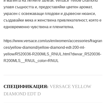
и магията на летните залези. Versace Yellow Diamond
улавя същността и, предоставяйки цветен аромат,
украсен с освежаващи плодови и дървесни нюанси,
създавайки мека и женствена привлекателност, която е
едновременно чувствена и пленителна.
https://www.versace.com/us/en/women/accessories/fragran
ces/yellow-diamond/yellow-diamond-edt-200-ml-
yellow/R520036-R200MLS_RNUL.html?dwvar_R520036-
R200MLS__RNUL_color=RNUL
СПЕЦИФИКАЦИЯ:
VERSACE YELLOW
DIAMOND EDT D