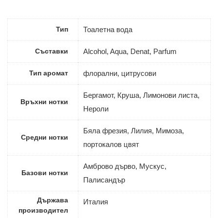
Тип
Тоалетна вода
Съставки
Alcohol, Aqua, Denat, Parfum
Тип аромат
флорални, цитрусови
Бергамот, Круша, Лимонови листа,
Връхни нотки
Нероли
Бяла фрезия, Лилия, Мимоза,
Средни нотки
портокалов цвят
Амброво дърво, Мускус,
Базови нотки
Палисандър
Държава
Италия
производител