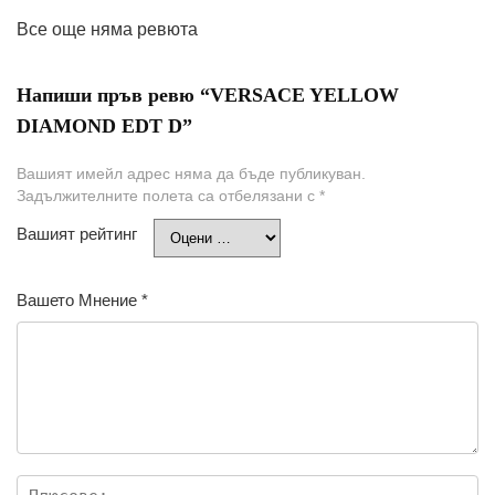
Все още няма ревюта
Напиши пръв ревю “VERSACE YELLOW
DIAMOND EDT D”
Вашият имейл адрес няма да бъде публикуван.
Задължителните полета са отбелязани с
*
Вашият рейтинг
Вашето Мнение
*