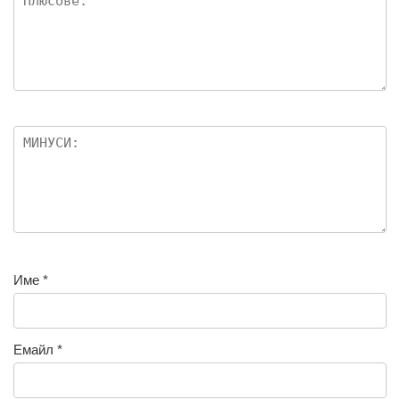
Име
*
Емайл
*