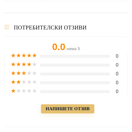
ПОТРЕБИТЕЛСКИ ОТЗИВИ
0.0
няма 5
★
★
★
★
★
0
★
★
★
★
★
0
★
★
★
★
★
0
★
★
★
★
★
0
★
★
★
★
★
0
НАПИШЕТЕ ОТЗИВ