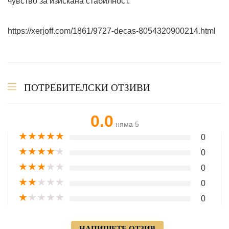
чувство за изискана стабилност.
https://xerjoff.com/1861/9727-decas-8054320900214.html
ПОТРЕБИТЕЛСКИ ОТЗИВИ
0.0
няма 5
★
★
★
★
★
0
★
★
★
★
★
0
★
★
★
★
★
0
★
★
★
★
★
0
★
★
★
★
★
0
НАПИШЕТЕ ОТЗИВ