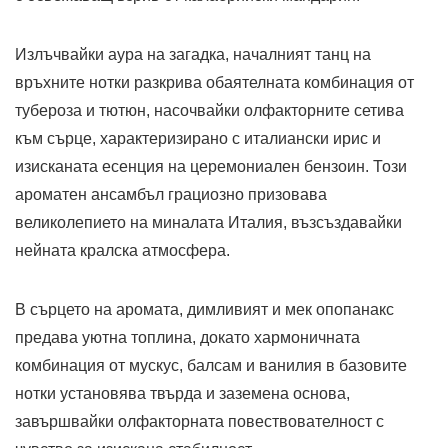
Излъчвайки аура на загадка, началният танц на
връхните нотки разкрива обаятелната комбинация от
тубероза и тютюн, насочвайки олфакторните сетива
към сърце, характеризирано с италиански ирис и
изисканата есенция на церемониален бензоин. Този
ароматен ансамбъл грациозно призовава
великолепието на миналата Италия, възсъздавайки
нейната кралска атмосфера.
В сърцето на аромата, димливият и мек опопанакс
предава уютна топлина, докато хармоничната
комбинация от мускус, балсам и ванилия в базовите
нотки установява твърда и заземена основа,
завършвайки олфакторната повествователност с