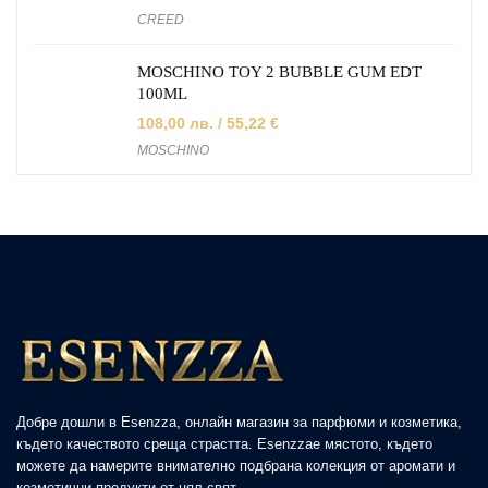
CREED
MOSCHINO TOY 2 BUBBLE GUM EDT
100ML
108,00
лв.
/ 55,22 €
MOSCHINO
Добре дошли в Esenzza, онлайн магазин за парфюми и козметика,
където качеството среща страстта. Esenzzaе мястото, където
можете да намерите внимателно подбрана колекция от аромати и
козметични продукти от цял свят.